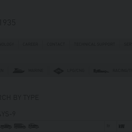
1935
NOLOGY
CAREER
CONTACT
TECHNICAL SUPPORT
SER
EN
MARINE
LPG/CNG
RACING/T
CH BY TYPE
YS-9
ltr