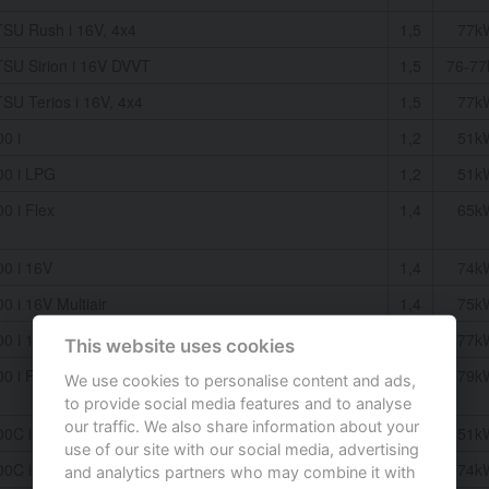
SU Rush i 16V, 4x4
1,5
77k
SU Sirion i 16V DVVT
1,5
76-7
SU Terios i 16V, 4x4
1,5
77k
0 i
1,2
51k
00 i LPG
1,2
51k
0 i Flex
1,4
65k
00 i 16V
1,4
74k
0 i 16V Multiair
1,4
75k
0 i 16V Multiair
1,4
77k
This website uses cookies
0 i Flex
1,4
79k
We use cookies to personalise content and ads,
to provide social media features and to analyse
our traffic. We also share information about your
00C i
1,2
51k
use of our site with our social media, advertising
00C i 16V
1,4
74k
and analytics partners who may combine it with