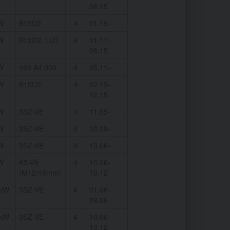
08.15
W
B15D2
4
01.15-
W
B12D2, LLO
4
01.11-
08.15
W
169 A4.000
4
05.11-
W
B15D2
4
02.13-
12.15
W
3SZ-VE
4
11.05-
W
3SZ-VE
4
03.08-
W
3SZ-VE
4
10.06-
W
K3-VE
4
10.06-
(M12/19mm)
10.12
0kW
3SZ-VE
4
01.06-
09.06
0kW
3SZ-VE
4
10.06-
10.12