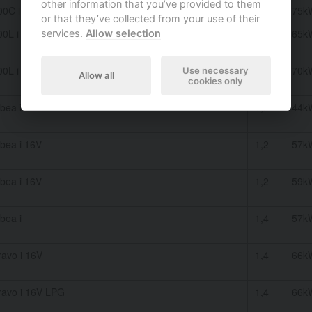
other information that you’ve provided to them
00C i 16V
1,4
75k
or that they’ve collected from your use of their
00L i 16V Flex
1,4
65k
services.
Allow selection
00L i 16V
1,4
70k
Use necessary
Allow all
cookies only
bea i
1,2
44k
bea i 16V
1,2
57k
bea i 16V
1,2
59k
bea i
1,4
57k
ravo i 16V
1,4
66k
ravo i 16V LPG
1,4
66k