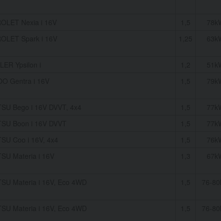
LET Nexia i 16V
1,5
78k
LET Spark i 16V
1,25
63k
ER Ypsilon i
1,2
51k
 Gentra i 16V
1,5
79k
SU Bego i 16V DVVT, 4x4
1,5
77k
SU Boon i 16V DVVT
1,5
77k
SU Coo i 16V, 4x4
1,5
76k
SU Materia i 16V
1,3
67k
SU Materia i 16V, Eco 4WD
1,5
76-8
SU Materia i 16V, Eco 4WD
1,5
76-8