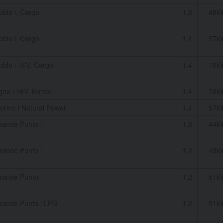
blo i, Cargo
1,2
48k
blo i, Cargo
1,4
57k
oblo i 16V, Cargo
1,4
70k
gea i 16V, Kombi
1,4
70k
orino i Natural Power
1,4
57k
rande Punto i
1,2
44k
rande Punto i
1,2
48k
rande Punto i
1,2
51k
rande Punto i LPG
1,2
51k